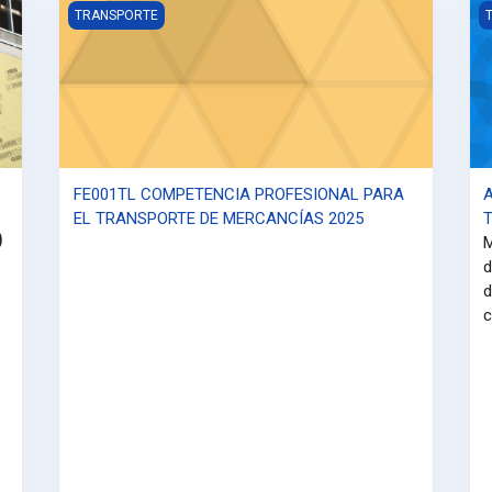
FE001TL COMPETENCIA PROFESIONAL PARA EL TRANSP
A
TRANSPORTE
FE001TL COMPETENCIA PROFESIONAL PARA
EL TRANSPORTE DE MERCANCÍAS 2025
O
M
d
d
c