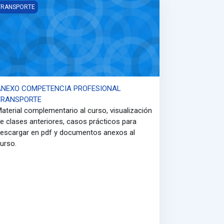
ORTE DE MERCANCÍAS 2025
NEXO COMPETENCIA PROFESIONAL TRANSPORTE
TRANSPORTE
ANEXO COMPETENCIA PROFESIONAL
TRANSPORTE
aterial complementario al curso, visualización
e clases anteriores, casos prácticos para
escargar en pdf y documentos anexos al
urso.